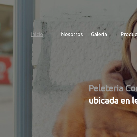
Inicio
Nosotros
Galería
Produc
Peleteria Co
ubicada en l