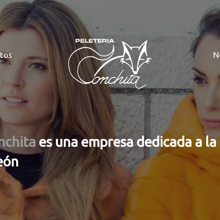
tos
N
nchita
es una empresa dedicada a la 
eón