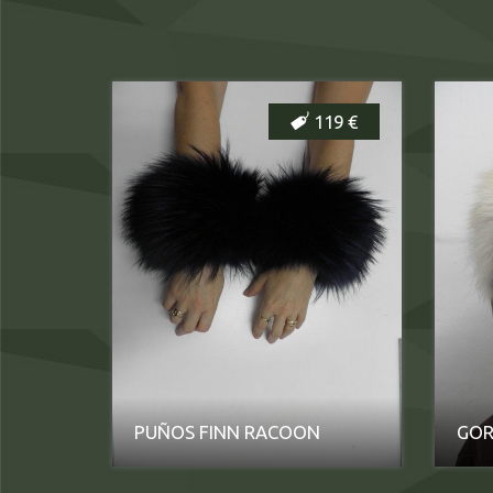
119 €
PUÑOS FINN RACOON
GOR